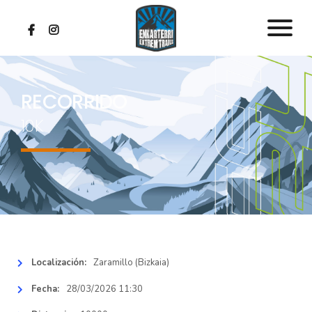
RECORRIDOS
RECORRIDO
10K
INSCRIPCIONES
CLASIFICACIONES
MULTIMEDIA
REGLAMENTO
Localización:
Zaramillo (Bizkaia)
Fecha:
28/03/2026 11:30
NOTICIAS