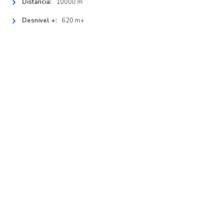
Distancia:
10000 m
Desnivel +:
620 m+
CONTACTO
IDIOMA