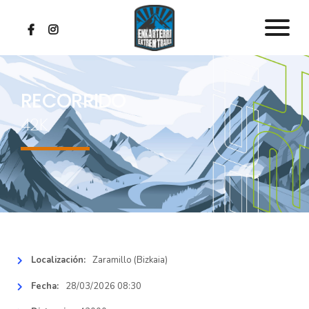
RECORRIDOS
RECORRIDO
42K
INSCRIPCIONES
CLASIFICACIONES
MULTIMEDIA
REGLAMENTO
Localización:
Zaramillo (Bizkaia)
Fecha:
28/03/2026 08:30
NOTICIAS