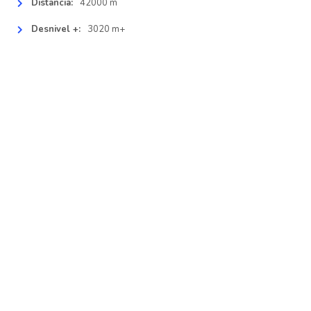
Distancia:
42000 m
Desnivel +:
3020 m+
CONTACTO
IDIOMA